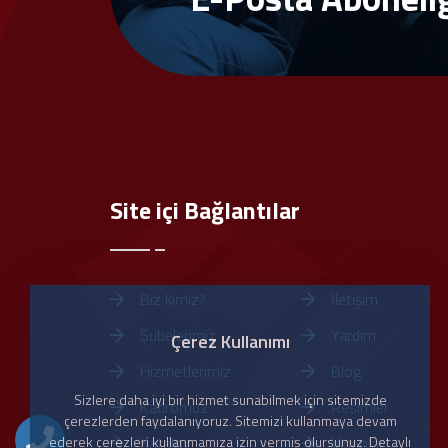
Site içi Bağlantılar
Biz kimiz?
İletişim
Şubelerimiz
Yardım
Çerez Kullanımı
Hizmetlerimiz
Blog
Sizlere daha iyi bir hizmet sunabilmek için sitemizde
Kadromuz
Resimler
çerezlerden faydalanıyoruz. Sitemizi kullanmaya devam
ederek çerezleri kullanmamıza izin vermiş olursunuz. Detaylı
Katalog
Videolar