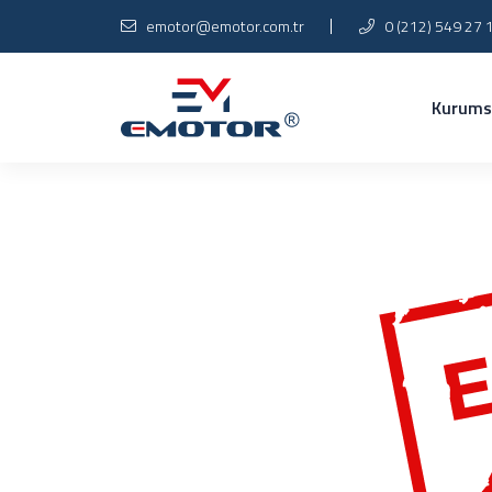
emotor@emotor.com.tr
0 (212) 549 27 
Kurums