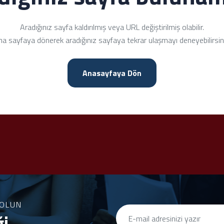
Aradığınız sayfa kaldırılmış veya URL değiştirilmiş olabilir.
a sayfaya dönerek aradığınız sayfaya tekrar ulaşmayı deneyebilirsin
Anasayfaya Dön
OLUN
ği