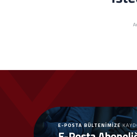
An
E-POSTA BÜLTENIMIZE
KAYD
E-Posta Aboneli