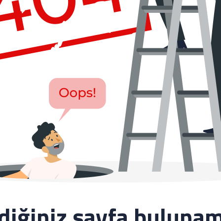
ediğiniz sayfa bulunam