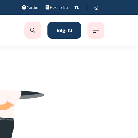
Yardım
Hesap No
TL
Bilgi Al