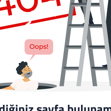
ediğiniz sayfa bulunam