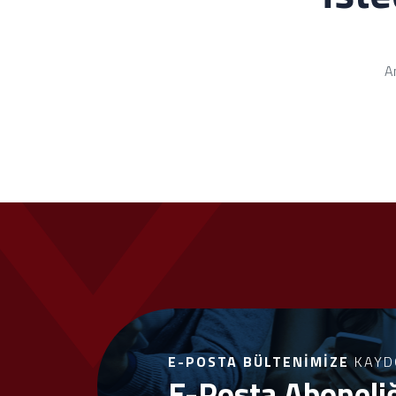
An
E-POSTA BÜLTENIMIZE
KAYD
E-Posta Aboneli