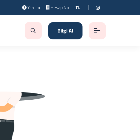
Yardım
Hesap No
TL
Bilgi Al