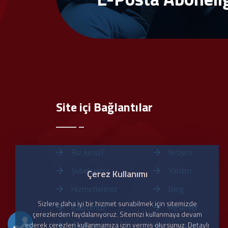
Site içi Bağlantılar
Biz kimiz?
İletişim
Şubelerimiz
Yardım
Çerez Kullanımı
Hizmetlerimiz
Blog
Sizlere daha iyi bir hizmet sunabilmek için sitemizde
Kadromuz
Resimler
çerezlerden faydalanıyoruz. Sitemizi kullanmaya devam
ederek çerezleri kullanmamıza izin vermiş olursunuz. Detaylı
Katalog
Videolar