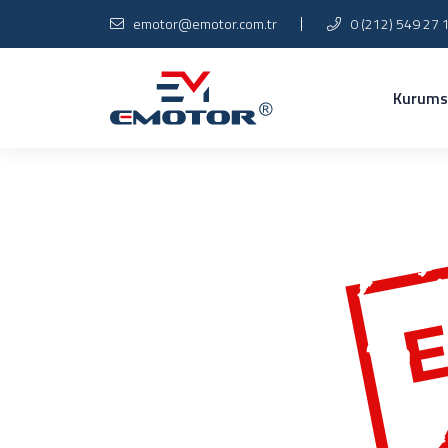
emotor@emotor.com.tr
0 (212) 549 27 
Kurums