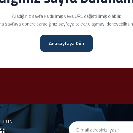
Aradığınız sayfa kaldırılmış veya URL değiştirilmiş olabilir.
a sayfaya dönerek aradığınız sayfaya tekrar ulaşmayı deneyebilirsin
Anasayfaya Dön
OLUN
ği