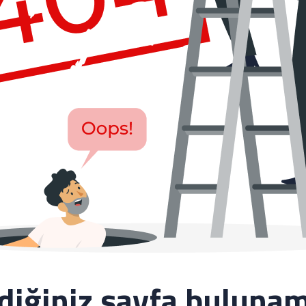
ediğiniz sayfa bulunam