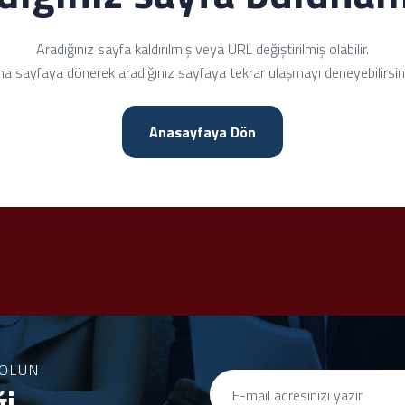
Aradığınız sayfa kaldırılmış veya URL değiştirilmiş olabilir.
a sayfaya dönerek aradığınız sayfaya tekrar ulaşmayı deneyebilirsin
Anasayfaya Dön
OLUN
ği