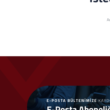
An
E-POSTA BÜLTENIMIZE
KAYD
E-Posta Aboneli