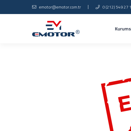
emotor@emotor.com.tr
0 (212) 549 27 
Kurums