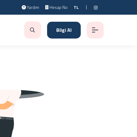
Yardım
Hesap No
TL
Bilgi Al