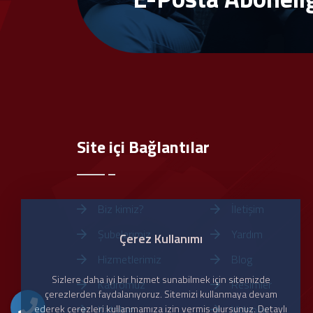
Site içi Bağlantılar
Biz kimiz?
İletişim
Şubelerimiz
Yardım
Çerez Kullanımı
Hizmetlerimiz
Blog
Sizlere daha iyi bir hizmet sunabilmek için sitemizde
Kadromuz
Resimler
çerezlerden faydalanıyoruz. Sitemizi kullanmaya devam
ederek çerezleri kullanmamıza izin vermiş olursunuz. Detaylı
Katalog
Videolar