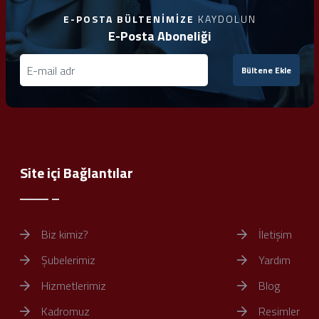
E-POSTA BÜLTENIMIZE
KAYDOLUN
E-Posta Aboneliği
Bültene Ekle
Site içi Bağlantılar
Biz kimiz?
İletişim
Şubelerimiz
Yardım
Hizmetlerimiz
Blog
Kadromuz
Resimler