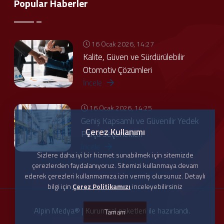
Popular Haberler
16 Ocak 2026, 14:27
Kalite, Güven ve Sürdürülebilir
Otomotiv Çözümleri
İncele
16 Ocak 2026, 14:25
Geniş Kapsamlı ve Güvenilir Yedek
Çerez Kullanımı
Parça Seçenekleri
İncele
Sizlere daha iyi bir hizmet sunabilmek için sitemizde
çerezlerden faydalanıyoruz. Sitemizi kullanmaya devam
ederek çerezleri kullanmamıza izin vermiş olursunuz. Detaylı
bilgi için
Çerez Politikamızı
inceleyebilirsiniz
Alpin Medya®
|
Kurumsal
paketleri ile hazırlandı.
Tamam