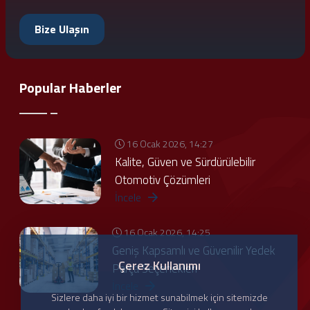
Bize Ulaşın
Popular Haberler
16 Ocak 2026, 14:27
Kalite, Güven ve Sürdürülebilir
Otomotiv Çözümleri
İncele
16 Ocak 2026, 14:25
Geniş Kapsamlı ve Güvenilir Yedek
Çerez Kullanımı
Parça Seçenekleri
İncele
Sizlere daha iyi bir hizmet sunabilmek için sitemizde